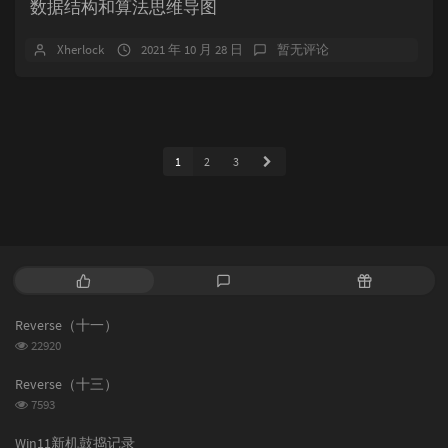
数据结构和算法思维导图
Xherlock
2021 年 10 月 28 日
暂无评论
1
2
3
热
最
随
门
新
机
文
评
文
Reverse（十一）
章
论
章
浏
22920
览
次
Reverse（十三）
数:
浏
7593
览
次
Win11新机鼓捣记录