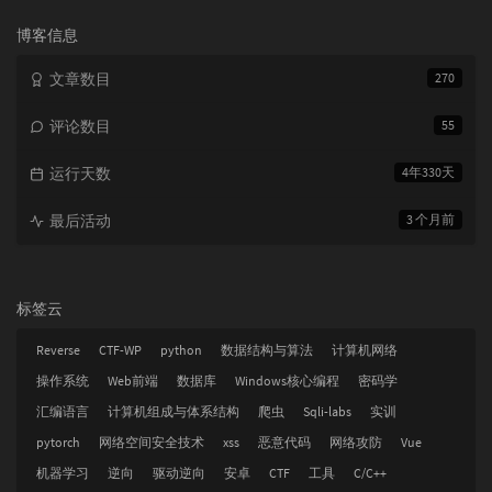
次
数:
博客信息
文章数目
270
评论数目
55
运行天数
4年330天
最后活动
3 个月前
标签云
Reverse
CTF-WP
python
数据结构与算法
计算机网络
操作系统
Web前端
数据库
Windows核心编程
密码学
汇编语言
计算机组成与体系结构
爬虫
Sqli-labs
实训
pytorch
网络空间安全技术
xss
恶意代码
网络攻防
Vue
机器学习
逆向
驱动逆向
安卓
CTF
工具
C/C++