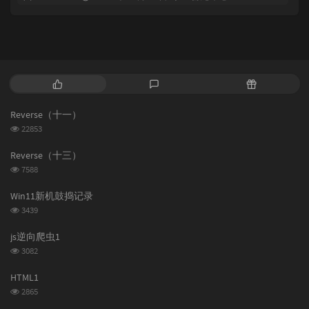
热
最
随
门
新
机
文
评
文
Reverse（十一）
章
论
章
浏
22853
览
次
Reverse（十三）
数:
浏
7588
览
次
Win11新机鼓捣记录
数:
浏
3439
览
次
js逆向爬虫1
数:
浏
3082
览
次
HTML1
数:
浏
2865
览