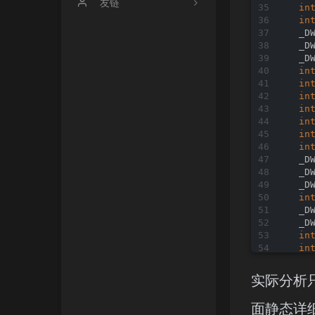
关于
友链
in
in
时光机
p3cdown
  _D
  _D
文章归档
baozongwi
  _D
in
in
友情链接
2hi5hu
in
in
LaoKey's Blog
in
in
1ces1amese
in
  _D
  _D
  _D
in
  _D
  _D
in
in
in
in
实际分析只有
in
in
面静态详
in