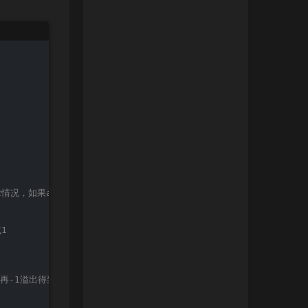
情况，如果a2=2^31，那么v3=2^31-1，共减2^31-1；其他v3=-a2，共减
1
，再-1溢出得到2^31-1，之后减到0：共减2^32-2