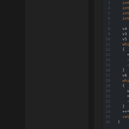
in
in
in
in
in
in
in
in
in
  _D
  v4
  v3
fo
  v5
    
wh
  v1
  {

pu
    +
  v3
    -
  v4
    -
  su
  }

  v5
  v6 
  v6
wh
  v7
  {

  v8
    
  v9
    +
  su
    -
  v1
  } 
  v1
  ++*
  v1
re
  su
  v1