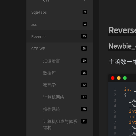
CTF
Sqli-labs
9
xss
4
Reve
Reverse
29
Newbie_c
CTF-WP
28
主函数一
汇编语言
10
数据库
15
密码学
12
int
 
{

计算机网络
17
  _D
  _D
操作系统
16
in
in
计算机组成与体系
11
in
结构
  _D
  _D