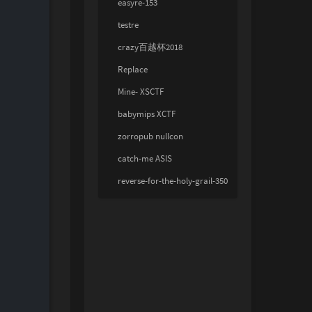
easyre-153
testre
crazy百越杯2018
Replace
Mine- XSCTF
babymips XCTF
zorropub nullcon
catch-me ASIS
reverse-for-the-holy-grail-350