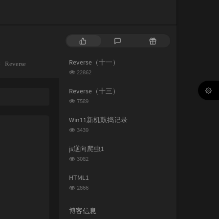
热
最
随
门
新
机
文
评
文
Reverse（十一）
分
Reverse
章
论
章
浏
22862
类：
览
次
Reverse（十三）
数:
浏
7589
览
次
Win11新机鼓捣记录
数:
浏
3439
览
次
js逆向爬虫1
数:
浏
3082
览
次
HTML1
数:
浏
2866
览
次
博客信息
数: