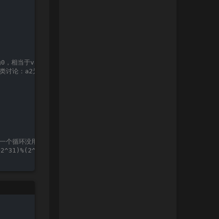
0，相当于v8=a2*a1
论：a2为正数，加a2次，v8=(a2*a1+2^31)%(2^32-1)-2^31；a2为负数，减
后一个循环没用
+2^31)%(2^32-1)-2^31=a1*a2