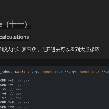
rse（十一）
alculations
堆唬人的计算函数，点开进去可以看到大量循环
__cdecl 
main
(
int
 argc, 
const
char
 **argv, 
const
char
 **e
WORD *v3; 
// eax
WORD *v4; 
// eax
t
 v5; 
// eax
t
 v6; 
// eax
t
 v7; 
// eax
WORD *v8; 
// eax
WORD *v9; 
// eax