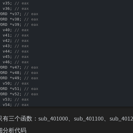
t
 v35; 
// eax
t
 v36; 
// eax
WORD *v37; 
// eax
WORD *v38; 
// eax
WORD *v39; 
// eax
t
 v40; 
// eax
t
 v41; 
// eax
t
 v42; 
// eax
t
 v43; 
// eax
t
 v44; 
// eax
t
 v45; 
// eax
t
 v46; 
// eax
WORD *v47; 
// eax
WORD *v48; 
// eax
WORD *v49; 
// eax
t
 v50; 
// eax
WORD *v51; 
// eax
WORD *v52; 
// eax
t
 v53; 
// eax
t
 v54; 
// eax
t
 v55; 
// eax
t
 v56; 
// eax
三个函数：sub_401000、sub_401100、sub_401
t
 v57; 
// eax
t
 v58; 
// eax
细分析代码
t
 v59; 
// eax