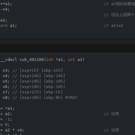
++*a1;                                      
// a1指向的数加
t
 v85; 
// eax
-v4;

WORD *v86; 
// eax
                                            
// 综合上述两个循环
WORD *v87; 
// eax
a1;

t
 v88; 
// eax
turn
 a1;                                    
// a1+a2
t
 v89; 
// eax
t
 v90; 
// eax
t
 v91; 
// eax
t
 v92; 
// eax
t
 v93; 
// eax
WORD *v94; 
// eax
WORD *v95; 
// eax
*__cdecl 
sub_401100
(
int
 *a1, 
int
 a2)
WORD *v96; 
// eax
t
 v97; 
// eax
t
 v3; 
// [esp+Ch] [ebp-1Ch]
t
 v98; 
// eax
t
 v4; 
// [esp+14h] [ebp-14h]
t
 v99; 
// eax
t
 v5; 
// [esp+18h] [ebp-10h]
t
 v100; 
// eax
t
 v6; 
// [esp+18h] [ebp-10h]
t
 v101; 
// eax
t
 v7; 
// [esp+1Ch] [ebp-Ch]
t
 v102; 
// eax
t
 v8; 
// [esp+20h] [ebp-8h] BYREF
t
 v103; 
// eax
t
 v104; 
// eax
= *a1;

t
 v105; 
// eax
 = a2;                                      
// 没用
t
 v106; 
// eax
 = 
-1
;

t
 v107; 
// eax
 = 
0
;

t
 v108; 
// eax
 = a2 * v4;                                 
// 没用
t
 v109; 
// eax