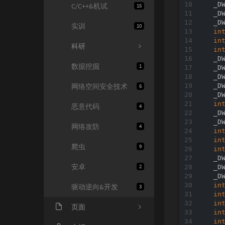
  _D
C/C++&机试
15
  _D
  _D
实训
10
in
in
科研
in
  _D
数据挖掘
1
  _D
  _D
网络空间安全技术
  _D
6
  _D
in
恶意代码
4
  _D
  _D
网络攻防
4
in
in
爬虫
9
in
  _D
安卓
2
  _D
  _D
in
驱动逆向&开发
3
in
in
页面
in
in