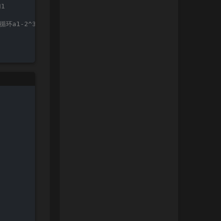
1
a1-2^32+a2+1+2^32-2=a1+a2-1