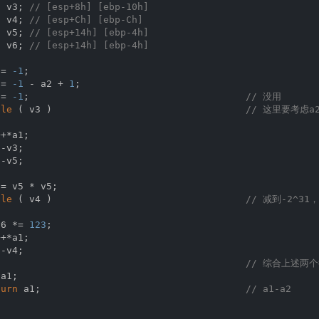
t
 v135; 
// [esp+74h] [ebp-20h] BYREF
t
 v3; 
// [esp+8h] [ebp-10h]
t
 v136; 
// [esp+78h] [ebp-1Ch] BYREF
t
 v4; 
// [esp+Ch] [ebp-Ch]
t
 v137; 
// [esp+7Ch] [ebp-18h] BYREF
t
 v5; 
// [esp+14h] [ebp-4h]
t
 v138; 
// [esp+80h] [ebp-14h] BYREF
t
 v6; 
// [esp+14h] [ebp-4h]
t
 v139; 
// [esp+84h] [ebp-10h] BYREF
WORD v140[
2
]; 
// [esp+88h] [ebp-Ch] BYREF
 = 
-1
;

 = 
-1
 - a2 + 
1
;

r
 ( i = 
0
; i < 
32
; ++i )

 = 
-1
;                                      
// 没用
v120[i] = 
1
;

ile
 ( v3 )                                  
// 这里要考虑a2
40[
1
] = 
0
;

ts
(
"Your flag is:"
);

+*a1;

 = sub_401100(v120, 
1000000000
);

-v3;

 = sub_401220(v3, 
999999950
);

-v5;

b_401100(v4, 
2
);

 = sub_401000(&v120[
1
], 
5000000
);

= v5 * v5;

 = sub_401220(v5, 
6666666
);

ile
 ( v4 )                                  
// 减到-2^31
 = sub_401000(v6, 
1666666
);

 = sub_401000(v7, 
45
);

v6 *= 
123
;

 = sub_401100(v8, 
2
);

+*a1;

b_401000(v9, 
5
);

-v4;

0 = sub_401100(&v120[
2
], 
1000000000
);

                                            
// 综合上述两个循环
1 = sub_401220(v10, 
999999950
);

a1;

2 = sub_401100(v11, 
2
);

turn
 a1;                                    
// a1-a2
b_401000(v12, 
2
);

3 = sub_401000(&v120[
3
], 
55
);
