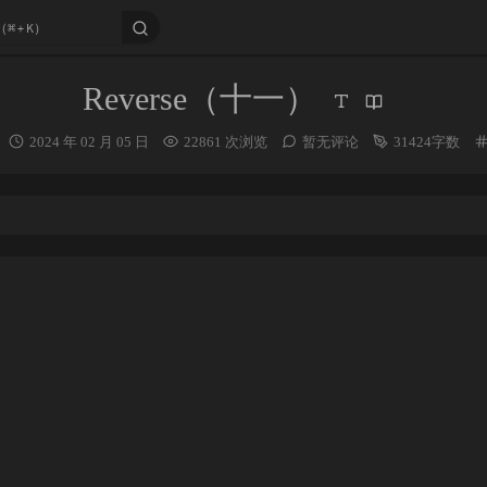
Reverse（十一）
发
2024 年 02 月 05 日
22861 次浏览
暂无评论
31424字数
布
时
间：