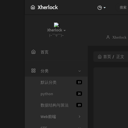
Xherlock
Xherlock
(~￣▽￣)~
博
Xherlock
主：
首页
首页
正文
分类
默认分类
13
python
16
数据结构与算法
19
Web前端