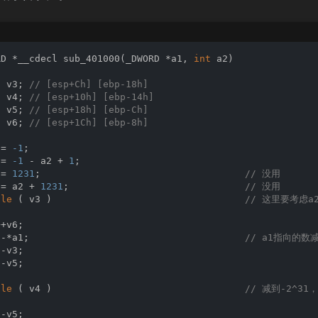
t
 v60; 
// eax
WORD *v61; 
// eax
WORD *v62; 
// eax
WORD *v63; 
// eax
RD *__cdecl 
sub_401000
(_DWORD *a1, 
int
 a2)
t
 v64; 
// eax
t
 v65; 
// eax
t
 v3; 
// [esp+Ch] [ebp-18h]
t
 v66; 
// eax
t
 v4; 
// [esp+10h] [ebp-14h]
t
 v67; 
// eax
t
 v5; 
// [esp+18h] [ebp-Ch]
t
 v68; 
// eax
t
 v6; 
// [esp+1Ch] [ebp-8h]
t
 v69; 
// eax
t
 v70; 
// eax
 = 
-1
;

t
 v71; 
// eax
 = 
-1
 - a2 + 
1
;

t
 v72; 
// eax
 = 
1231
;                                    
// 没用
t
 v73; 
// eax
 = a2 + 
1231
;                               
// 没用
t
 v74; 
// eax
ile
 ( v3 )                                  
// 这里要考虑a2
t
 v75; 
// eax
t
 v76; 
// eax
+v6;

t
 v77; 
// eax
--*a1;                                      
// a1指向的数减
t
 v78; 
// eax
-v3;

WORD *v79; 
// eax
-v5;

WORD *v80; 
// eax
WORD *v81; 
// eax
ile
 ( v4 )                                  
// 减到-2^31
t
 v82; 
// eax
WORD *v83; 
// eax
-v5;

WORD *v84; 
// eax