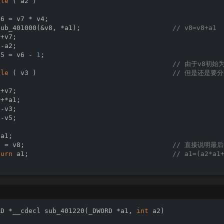
ile
 ( a2 )

t
 v110; 
// eax
WORD *v111; 
// eax
6 = v7 * v4;

WORD *v112; 
// eax
sub_401000(&v8, *a1);                       
// v8=v8+a1
WORD *v113; 
// eax
+v7;

t
 v115; 
// [esp-8h] [ebp-9Ch]
-a2;

t
 v116; 
// [esp-4h] [ebp-98h]
v5 = v6 - 
1
;

t
 v117; 
// [esp-4h] [ebp-98h]
                                            
// 由于v8初始为
t
 i; 
// [esp+4h] [ebp-90h]
ile
 ( v3 )                                  
// 但是还是要分类讨
t
 j; 
// [esp+8h] [ebp-8Ch]
t
 v120[
12
]; 
// [esp+Ch] [ebp-88h] BYREF
+v7;

t
 v121; 
// [esp+3Ch] [ebp-58h] BYREF
+*a1;

t
 v122; 
// [esp+40h] [ebp-54h] BYREF
-v3;

t
 v123; 
// [esp+44h] [ebp-50h] BYREF
-v5;

t
 v124; 
// [esp+48h] [ebp-4Ch] BYREF
t
 v125; 
// [esp+4Ch] [ebp-48h] BYREF
a1;

t
 v126; 
// [esp+50h] [ebp-44h] BYREF
1 = v8;                                     
// 直接说明最
t
 v127; 
// [esp+54h] [ebp-40h] BYREF
turn
 a1;                                    
// a1=(a2*a1
t
 v128; 
// [esp+58h] [ebp-3Ch] BYREF
t
 v129; 
// [esp+5Ch] [ebp-38h] BYREF
t
 v130; 
// [esp+60h] [ebp-34h] BYREF
t
 v131; 
// [esp+64h] [ebp-30h] BYREF
t
 v132; 
// [esp+68h] [ebp-2Ch] BYREF
t
 v133; 
// [esp+6Ch] [ebp-28h] BYREF
RD *__cdecl 
sub_401220
(_DWORD *a1, 
int
 a2)
t
 v134; 
// [esp+70h] [ebp-24h] BYREF