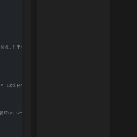
情况，如果a2=2^31，那么v3=2^31-1，共减2^31-1；其他v3=-a2，共减
，再-1溢出得到2^31-1，之后减到0：共减2^32-2
(a1+2^32-a2-1+2^32-2)%(2^32-1)=a1-a2-1