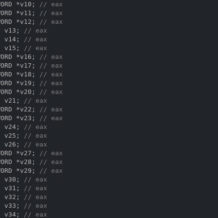
WORD *v10; 
// eax
WORD *v11; 
// eax
WORD *v12; 
// eax
t
 v13; 
// eax
t
 v14; 
// eax
t
 v15; 
// eax
WORD *v16; 
// eax
WORD *v17; 
// eax
WORD *v18; 
// eax
WORD *v19; 
// eax
WORD *v20; 
// eax
t
 v21; 
// eax
WORD *v22; 
// eax
WORD *v23; 
// eax
t
 v24; 
// eax
t
 v25; 
// eax
t
 v26; 
// eax
WORD *v27; 
// eax
WORD *v28; 
// eax
WORD *v29; 
// eax
t
 v30; 
// eax
t
 v31; 
// eax
t
 v32; 
// eax
t
 v33; 
// eax
t
 v34; 
// eax