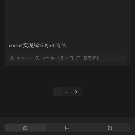
socket实现局域网S-C通信
Xherlock
2022 年 03 月 30 日
暂无评论
1
2
热
最
随
门
新
机