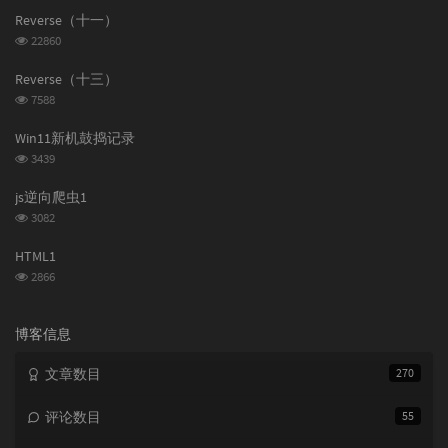
文
评
文
Reverse（十一）
章
论
章
浏
22860
览
次
Reverse（十三）
数:
浏
7588
览
次
Win11新机鼓捣记录
数:
浏
3439
览
次
js逆向爬虫1
数:
浏
3082
览
次
HTML1
数:
浏
2866
览
次
数:
博客信息
文章数目
270
评论数目
55