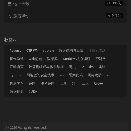
运行天数
4年330天
最后活动
4 个月前
标签云
Reverse
CTF-WP
python
数据结构与算法
计算机网络
操作系统
Web前端
数据库
Windows核心编程
密码学
汇编语言
计算机组成与体系结构
爬虫
Sqli-labs
实训
pytorch
网络空间安全技术
xss
恶意代码
网络攻防
Vue
机器学习
逆向
驱动逆向
安卓
CTF
工具
C/C++
数据挖掘
CUDA
© 2026 All rights reserved.