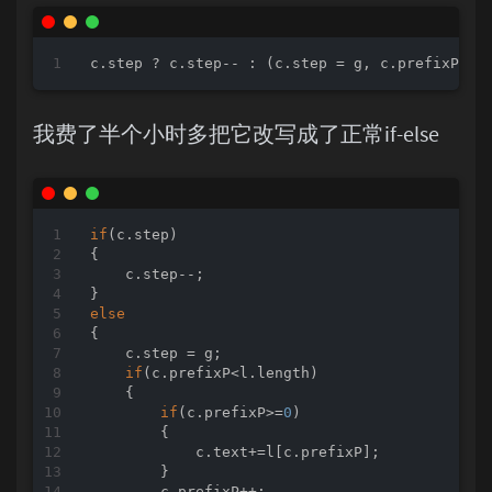
c.step ? c.step-- : (c.step = g, c.prefixP < 
我费了半个小时多把它改写成了正常if-else
if
(c.step)

{

    c.step--;

else
{

    c.step = g;

if
(c.prefixP<l.length)

    {

if
(c.prefixP>=
0
)

        {

            c.text+=l[c.prefixP];

        }

        c.prefixP++;
