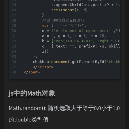
            r.appendChild(n(c.prefixP < l.len
setTimeout
(i, d) 

        } 

/*以下内容自定义修改*/
var
 l = 
"(~￣▽￣)~"
, 

        o = [
"A student of cybersecurity"
].ma
        a = 
2
, g = 
1
, s = 
5
, d = 
75
, 

        b = [
"rgb(110,64,170)"
, 
"rgb(150,61,1
        c = { 
text
: 
""
, 
prefixP
: -s, 
skillI
: 
        i(); 

    }; 

    chakhsu(
document
.getElementById(
'chakhsu'
</
script
>
</
span
>
js中的Math对象
Math.random(): 随机选取大于等于0.0小于1.0
的double类型值