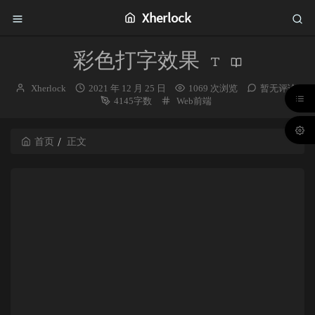
Xherlock
彩色打字效果
博
发
Xherlock
2021 年 12 月 25 日
1069 次浏览
暂无评论
主：
布
分
4145字数
Web前端
时
类：
间：
首页
正文