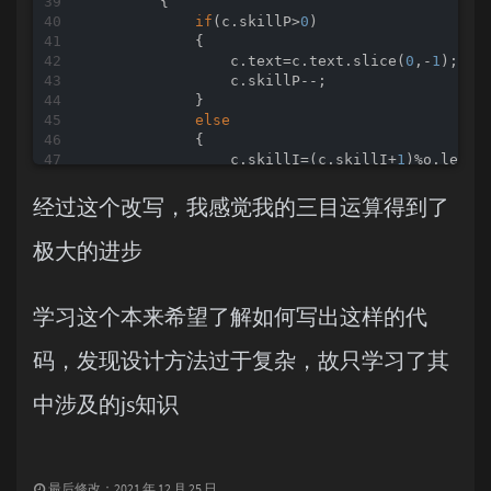
        {

if
(c.skillP>
0
)

            {

                c.text=c.text.slice(
0
,-
1
);

                c.skillP--;

            }

else
            {

                c.skillI=(c.skillI+
1
)%o.length
                c.direction=
"forward"
;

            }

经过这个改写，我感觉我的三目运算得到了
        }

    }

极大的进步
学习这个本来希望了解如何写出这样的代
码，发现设计方法过于复杂，故只学习了其
中涉及的js知识
最后修改：2021 年 12 月 25 日