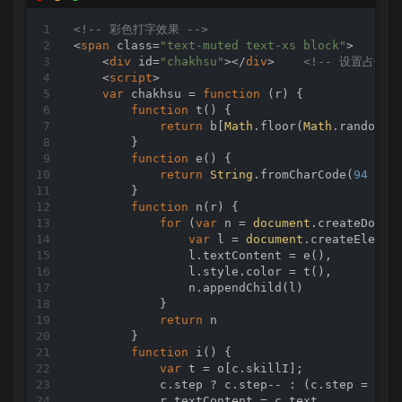
<!-- 彩色打字效果 -->
<
span
class
=
"text-muted text-xs block"
>
<
div
id
=
"chakhsu"
>
</
div
>
<!-- 设置占位 -
<
script
>
var
 chakhsu = 
function
 (
r
) 
{ 

function
t
(
) 
{ 

return
 b[
Math
.floor(
Math
.random()
        } 

function
e
(
) 
{ 

return
String
.fromCharCode(
94
 * 
M
        } 

function
n
(
r
) 
{ 

for
 (
var
 n = 
document
.createDocum
var
 l = 
document
.createElemen
                l.textContent = e(), 

                l.style.color = t(), 

                n.appendChild(l) 

            } 

return
 n 

        } 

function
i
(
) 
{ 

var
 t = o[c.skillI]; 

            c.step ? c.step-- : (c.step = g, 
            r.textContent = c.text, 
