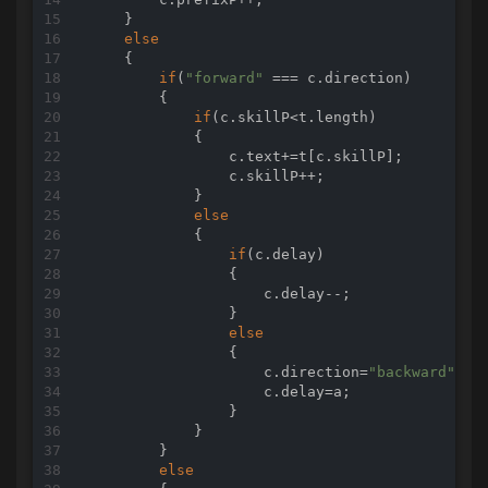
    }

else
    {

if
(
"forward"
 === c.direction)

        {

if
(c.skillP<t.length)

            {

                c.text+=t[c.skillP];

                c.skillP++;

            }

else
            {

if
(c.delay)

                {

                    c.delay--;

                }

else
                {

                    c.direction=
"backward"
;

                    c.delay=a;

                }

            }

        }

else