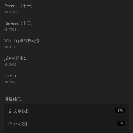
文
评
文
Reverse（十一）
章
论
章
浏
22863
览
次
Reverse（十三）
数:
浏
7589
览
次
Win11新机鼓捣记录
数:
浏
3439
览
次
js逆向爬虫1
数:
浏
3082
览
次
HTML1
数:
浏
2866
览
次
数:
博客信息
文章数目
270
评论数目
55