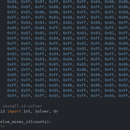
0x04
, 
0xFF
, 
0x07
, 
0xFF
, 
0xFF
, 
0xFF
, 
0x04
, 
0x06
, 
0x06
0x04
, 
0x07
, 
0xFF
, 
0x08
, 
0xFF
, 
0x06
, 
0xFF
, 
0xFF
, 
0x06
0xFF
, 
0x05
, 
0x06
, 
0x06
, 
0xFF
, 
0xFF
, 
0xFF
, 
0xFF
, 
0x04
0xFF
, 
0xFF
, 
0xFF
, 
0x03
, 
0x04
, 
0xFF
, 
0xFF
, 
0x05
, 
0x04
0xFF
, 
0x04
, 
0x03
, 
0xFF
, 
0x02
, 
0xFF
, 
0x04
, 
0x03
, 
0xFF
0x04
, 
0xFF
, 
0x04
, 
0xFF
, 
0x03
, 
0x05
, 
0x06
, 
0xFF
, 
0xFF
0xFF
, 
0x07
, 
0x05
, 
0xFF
, 
0xFF
, 
0x03
, 
0x03
, 
0x02
, 
0xFF
0xFF
, 
0x07
, 
0x05
, 
0x04
, 
0x03
, 
0xFF
, 
0xFF
, 
0x04
, 
0xFF
0xFF
, 
0x07
, 
0x04
, 
0xFF
, 
0xFF
, 
0x03
, 
0xFF
, 
0x04
, 
0x04
0xFF
, 
0xFF
, 
0x02
, 
0x04
, 
0x03
, 
0x05
, 
0xFF
, 
0xFF
, 
0x05
0x03
, 
0x03
, 
0xFF
, 
0x04
, 
0xFF
, 
0xFF
, 
0xFF
, 
0xFF
, 
0xFF
0xFF
, 
0x04
, 
0x03
, 
0x05
, 
0x04
, 
0xFF
, 
0xFF
, 
0xFF
, 
0xFF
0xFF
, 
0x07
, 
0xFF
, 
0x05
, 
0xFF
, 
0x05
, 
0xFF
, 
0xFF
, 
0x06
0xFF
, 
0xFF
, 
0xFF
, 
0xFF
, 
0xFF
, 
0x06
, 
0xFF
, 
0xFF
, 
0x07
0x05
, 
0xFF
, 
0x07
, 
0xFF
, 
0x05
, 
0xFF
, 
0x06
, 
0xFF
, 
0x05
0xFF
, 
0xFF
, 
0xFF
, 
0x03
, 
0xFF
, 
0xFF
, 
0xFF
, 
0xFF
, 
0xFF
0xFF
, 
0x06
, 
0x05
, 
0x05
, 
0x06
, 
0xFF
, 
0x06
, 
0x05
, 
0x02
0x03
, 
0xFF
, 
0x05
, 
0x05
, 
0x05
, 
0xFF
, 
0xFF
, 
0x05
, 
0xFF
0xFF
, 
0xFF
, 
0xFF
, 
0x05
, 
0xFF
, 
0xFF
, 
0xFF
, 
0x04
, 
0xFF
p install z3-solver
 z3 
import
 Int, Solver, Or

solve_mines_z3
(
counts
):
""
