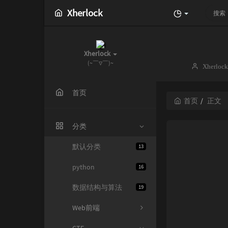
Xherlock
Xherlock
(~￣▽￣)~
博
Xherlock
主：
首页
首页
正文
分类
默认分类
13
python
16
数据结构与算法
19
Web前端