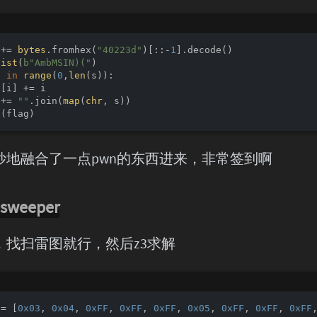
 += 
bytes
.fromhex(
"40223d"
)[::-
1
].decode()

list
(
b"AmbMSIN)("
i 
in
range
(
0
,
len
(s)):

[i] += i

 += 
""
.join(
map
(
chr
t
妙地融合了一点pwn的东西进来，非常签到啊
sweeper
，找扫雷图就行，然后z3求解
 = [
0x03
, 
0x04
, 
0xFF
, 
0xFF
, 
0xFF
, 
0x05
, 
0xFF
, 
0xFF
, 
0xFF