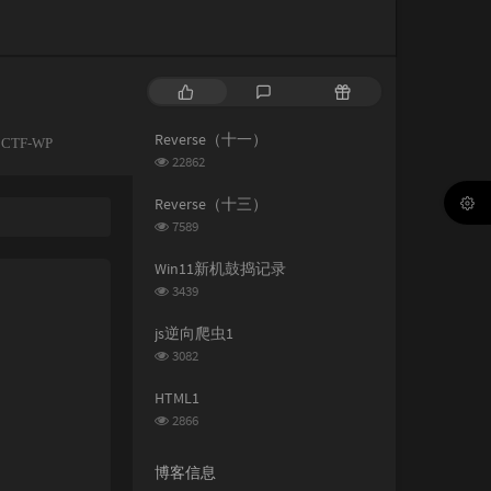
热
最
随
门
新
机
文
评
文
Reverse（十一）
分
CTF-WP
章
论
章
浏
22862
类：
览
次
Reverse（十三）
数:
浏
7589
览
次
Win11新机鼓捣记录
数:
浏
3439
览
次
js逆向爬虫1
数:
浏
3082
览
次
HTML1
数:
浏
2866
览
次
博客信息
数: