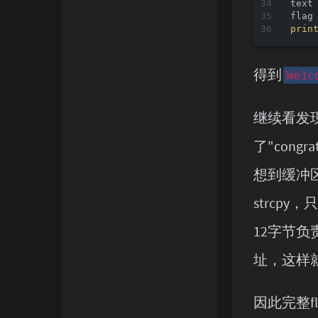
text
prin
得到
We1c
继续看发现
了"cong
想到缓冲区
strcp
12字节负
址，这样就可
因此完整fl