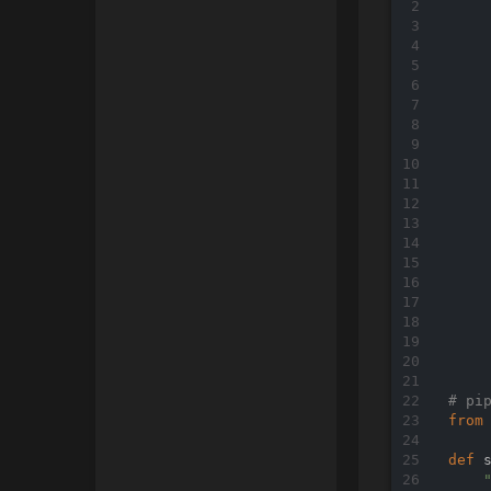
# pi
from
def
"