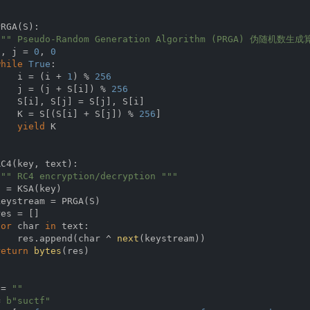
PRGA
(
S
):
""" Pseudo-Random Generation Algorithm (PRGA) 伪随机数生成
i, j = 
0
, 
0
while
True
:

    i = (i + 
1
) % 
256
    j = (j + S[i]) % 
256
   S[i], S[j] = S[j], S[i]

    K = S[(S[i] + S[j]) % 
256
]

yield
 K

RC4
(
key, text
):
""" RC4 encryption/decryption """
 = KSA(key)

eystream = PRGA(S)

es = []

for
 char 
in
 text:

    res.append(char ^ 
next
(keystream))

return
bytes
(res)

 = 
""
= 
b"suctf"