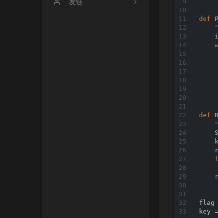
关于
友链
def
时光机
p3cdown
    
文章归档
baozongwi
    
友情链接
2hi5hu
    
     
LaoKey's Blog
    
1ces1amese
def
    S
    k
    r
    
flag
key 