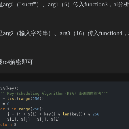
n5里arg0（"suctf"）、arg1（5）传入function3，ai分
n5里arg2（输入字符串）、arg3（16）传入function4
rc4解密即可
KSA
(
key
):
""" Key-Scheduling Algorithm (KSA) 密钥调度算法"""
S = 
list
(
range
(
256
))

j = 
0
for
 i 
in
range
(
256
):

    j = (j + S[i] + key[i % 
len
(key)]) % 
256
   S[i], S[j] = S[j], S[i]

return
 S
