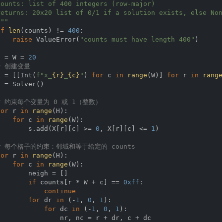
counts: list of 400 integers (row-major)

returns: 20x20 list of 0/1 if a solution exists, else Non
"""
if
len
(counts) != 
400
:

raise
 ValueError(
"counts must have length 400"
)

H = W = 
20
# 创建变量
X = [[Int(
f"x_
{r}
_
{c}
"
) 
for
 c 
in
range
(W)] 
for
 r 
in
rang
 = Solver()

# 约束每个变量为 0 或 1（整数）
for
 r 
in
range
(H):

for
 c 
in
range
(W):

        s.add(X[r][c] >= 
0
, X[r][c] <= 
1
)

# 每个格子的约束：邻域和等于给定的 counts
for
 r 
in
range
(H):

for
 c 
in
range
(W):

       neigh = []

if
 counts[r * W + c] == 
0xff
:

continue
for
 dr 
in
 (-
1
, 
0
, 
1
):

for
 dc 
in
 (-
1
, 
0
, 
1
):

                nr, nc = r + dr, c + dc
