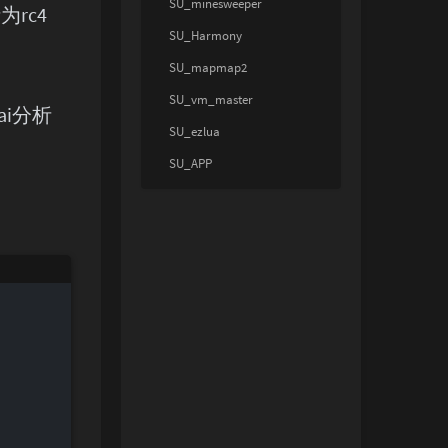
SU_minesweeper
析为rc4
SU_Harmony
SU_mapmap2
SU_vm_master
，ai分析
SU_ezlua
SU_APP