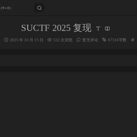
SUCTF 2025 复现
发
2025 年 10 月 15 日
532 次浏览
暂无评论
67516字数
布
时
间：