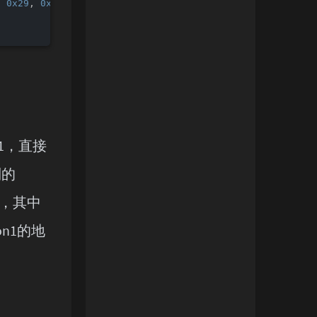
, 
0x29
, 
0x1a
, 
0x55
, 
0x18
, 
0x40
, 
0xe4
, 
0x5e
]

n1，直接
制的
），其中
on1的地