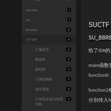
CTF
Sqli-labs
9
xss
4
SUCTF
Reverse
29
SU_BBR
CTF-WP
28
给了ID
汇编语言
10
数据库
15
main函数
密码学
12
functio
计算机网络
17
functi
操作系统
16
分别传入fun
计算机组成与体系
11
结构