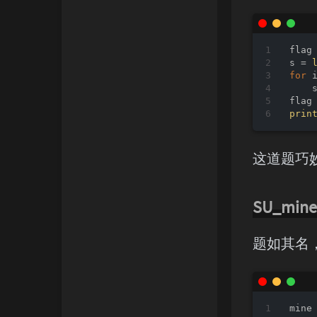
flag
s = 
for
 
    s
flag
prin
这道题巧
SU_mine
题如其名
mine