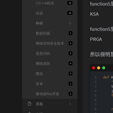
functio
C/C++&机试
15
KSA
实训
10
科研
functio
数据挖掘
1
PRGA
网络空间安全技术
6
所以很明显
恶意代码
4
网络攻防
4
爬虫
9
def
安卓
2
    
    
驱动逆向&开发
3
    
页面
     