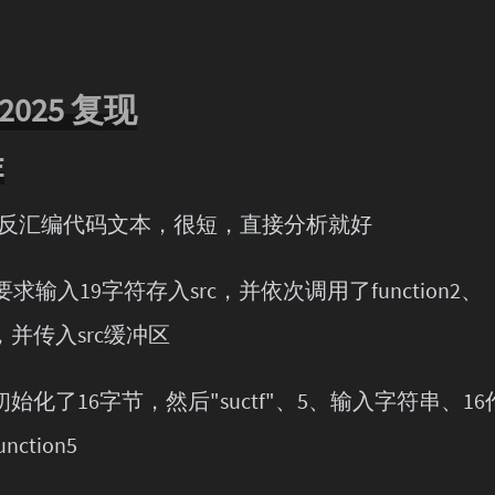
 2025 复现
E
A的反汇编代码文本，很短，直接分析就好
要求输入19字符存入src，并依次调用了function2、
n0，并传入src缓冲区
on2初始化了16字节，然后"suctf"、5、输入字符串、1
ction5