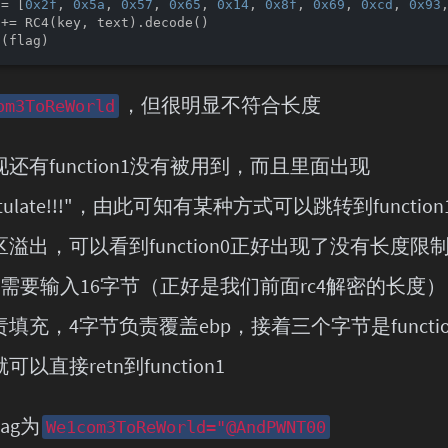
 = [
0x2f
, 
0x5a
, 
0x57
, 
0x65
, 
0x14
, 
0x8f
, 
0x69
, 
0xcd
, 
0x93
t
，但很明显不符合长度
om3ToReWorld
还有function1没有被用到，而且里面出现
ratulate!!!"，由此可知有某种方式可以跳转到functio
溢出，可以看到function0正好出现了没有长度限
y，只需要输入16字节（正好是我们前面rc4解密的长度
责填充，4字节负责覆盖ebp，接着三个字节是functi
以直接retn到function1
ag为
We1com3ToReWorld="@AndPWNT00