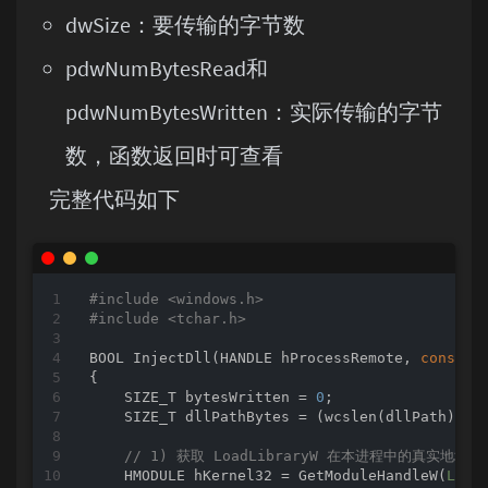
dwSize：要传输的字节数
pdwNumBytesRead和
pdwNumBytesWritten：实际传输的字节
数，函数返回时可查看
完整代码如下
#
include
<windows.h>
#
include
<tchar.h>
BOOL 
InjectDll
(HANDLE hProcessRemote, 
const
w
{

    SIZE_T bytesWritten = 
0
;

    SIZE_T dllPathBytes = (wcslen(dllPath) + 
// 1) 获取 LoadLibraryW 在本进程中的真实地址
    HMODULE hKernel32 = GetModuleHandleW(
L"Ke