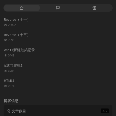
热
最
随
门
新
机
文
评
文
Reverse（十一）
章
论
章
浏
22902
览
次
Reverse（十三）
数:
浏
7590
览
次
Win11新机鼓捣记录
数:
浏
3441
览
次
js逆向爬虫1
数:
浏
3084
览
次
HTML1
数:
浏
2874
览
次
数:
博客信息
文章数目
270