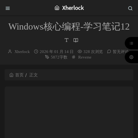
Xherlock
Windows核心编程-学习笔记12
博
发
Xherlock
2026 年 01 月 14 日
328 次浏览
暂无评论
主：
布
分
5872字数
Reverse
时
类：
间：
首页
正文