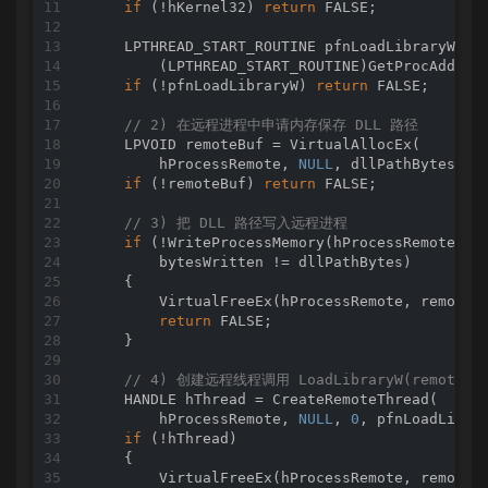
if
 (!hKernel32) 
return
 FALSE;

    LPTHREAD_START_ROUTINE pfnLoadLibraryW =

        (LPTHREAD_START_ROUTINE)GetProcAddres
if
 (!pfnLoadLibraryW) 
return
 FALSE;

// 2) 在远程进程中申请内存保存 DLL 路径
    LPVOID remoteBuf = VirtualAllocEx(

        hProcessRemote, 
NULL
, dllPathBytes, ME
if
 (!remoteBuf) 
return
 FALSE;

// 3) 把 DLL 路径写入远程进程
if
 (!WriteProcessMemory(hProcessRemote, re
        bytesWritten != dllPathBytes)

    {

        VirtualFreeEx(hProcessRemote, remoteB
return
 FALSE;

    }

// 4) 创建远程线程调用 LoadLibraryW(remoteBu
    HANDLE hThread = CreateRemoteThread(

        hProcessRemote, 
NULL
, 
0
, pfnLoadLibra
if
 (!hThread)

    {

        VirtualFreeEx(hProcessRemote, remoteB