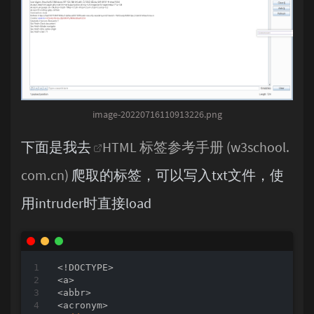
image-20220716110913226.png
下面是我去
HTML 标签参考手册 (w3school.
com.cn)
爬取的标签，可以写入txt文件，使
用intruder时直接load
<
!
DOCTYPE
>
<
a
>
<
abbr
>
<
acronym
>