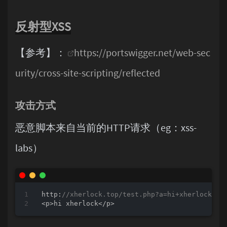
反射型XSS
【参考】：
https://portswigger.net/web-sec
urity/cross-site-scripting/reflected
攻击方式
恶意脚本来自当前的HTTP请求（eg：xss-
labs）
http:
//xherlock.top/test.php?a=hi+xherlock
<
p
>
hi xherlock
<
/
p
>