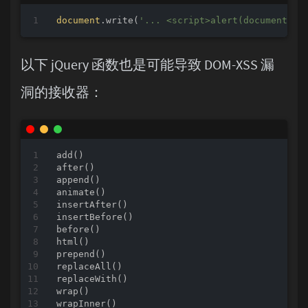
document
.write(
'... <script>alert(document.do
以下 jQuery 函数也是可能导致 DOM-XSS 漏
洞的接收器：
add()

after()

append()

animate()

insertAfter()

insertBefore()

before()

html()

prepend()

replaceAll()

replaceWith()

wrap()

wrapInner()
