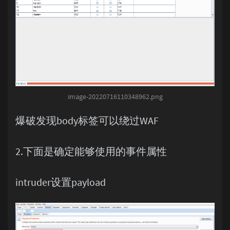
<
i
>
<
iframe
>
<
img
>
<
input
>
<
ins
>
<
kbd
>
<
keygen
>
<
label
>
<
legend
>
<
li
>
image-20220716110348962.png
<
link
>
<
main
>
<
map
>
爆破发现body标签可以绕过WAF
<
mark
>
<
menu
>
<
menuitem
>
2.下面是确定能够使用的事件属性
<
meta
>
<
meter
>
<
nav
>
intruder设置payload
<
noframes
>
<
noscript
>
<
object
>
<
ol
>
<
optgroup
>
<
option
>