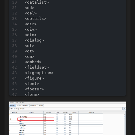
<
datalist
>
<
dd
>
<
del
>
<
details
>
<
dir
>
<
div
>
<
dfn
>
<
dialog
>
<
dl
>
<
dt
>
<
em
>
<
embed
>
<
fieldset
>
<
figcaption
>
<
figure
>
<
font
>
<
footer
>
<
form
>
<
frame
>
<
frameset
>
<
h1
>
 to 
<
h6
>
<
head
>
<
header
>
<
hr
>
<
html
>