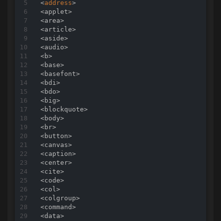
<
address
>
<
applet
>
<
area
>
<
article
>
<
aside
>
<
audio
>
<
b
>
<
base
>
<
basefont
>
<
bdi
>
<
bdo
>
<
big
>
<
blockquote
>
<
body
>
<
br
>
<
button
>
<
canvas
>
<
caption
>
<
center
>
<
cite
>
<
code
>
<
col
>
<
colgroup
>
<
command
>
<
data
>