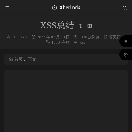
Xherlock
XSS总结
博
发
Xherlock
2022 年 07 月 18 日
1330 次浏览
暂无评论
主：
布
分
15704字数
xss
时
类：
间：
首页
正文