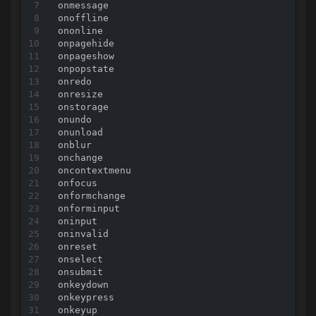
onmessage

<
tbody
>
onoffline

<
td
>
ononline

<
template
>
onpagehide

<
textarea
>
onpageshow

<
tfoot
>
onpopstate

<
th
>
onredo

<
thead
>
onresize

<
time
>
onstorage

<
title
>
onundo

<
tr
>
onunload

<
track
>
onblur

<
tt
>
onchange

<
u
>
oncontextmenu

<
ul
>
onfocus

<
var
>
onformchange

<
video
>
onforminput

<
wbr
>
oninput

oninvalid

onreset

onselect

onsubmit

onkeydown

onkeypress

onkeyup
