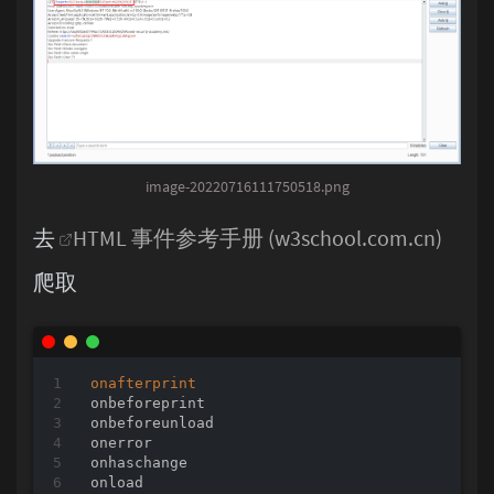
<
output
>
<
p
>
<
param
>
<
pre
>
<
progress
>
<
q
>
<
rp
>
<
rt
>
<
ruby
>
image-20220716111750518.png
<
s
>
<
samp
>
<
script
>
去
HTML 事件参考手册 (w3school.com.cn)
<
section
>
<
select
>
爬取
<
small
>
<
source
>
<
span
>
<
strike
>
<
strong
>
onafterprint
<
style
>
onbeforeprint

<
sub
>
onbeforeunload

<
summary
>
onerror

<
sup
>
onhaschange

<
svg
>
onload

<
table
>