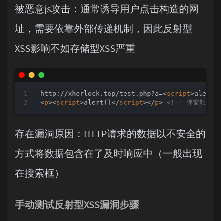
被恶意js攻击：通常诱导用户点击构造的网
址，需要依靠外部传递机制，因此反射型
XSS影响不如存储型XSS严重
http://xherlock.top/test.php?a=
<
script
>
alert(
<
p
>
<
script
>
alert()
</
script
>
</
p
>
<!-- 弹窗触发,
存在漏洞原因：HTTP请求的数据以不安全的
方式将数据包含在了及时响应中（一般出现
在搜索框）
手动测试反射型XSS漏洞步骤