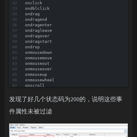
onclick

ondblclick

ondrag

ondragend

ondragenter

ondragleave

ondragover

ondragstart

ondrop

onmousedown

onmousemove

onmouseout

onmouseover

onmouseup

onmousewheel

onscroll

onabort

oncanplay

发现了好几个状态码为200的，说明这些事
oncanplaythrough

ondurationchange

件属性未被过滤
onemptied

onended

onerror

onloadeddata

onloadedmetadata
