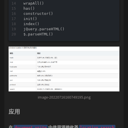
wrapAll()

constructor
(
init
(
index
(
jQuery
.
parseHTML
(
$
.
parseHTML
(
image-20220716160749195.png
应用
在
中使用源接收器
document.write
location.search