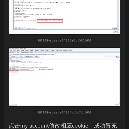
image-20220714111917898.png
image-20220714114725241.png
点击my-account修改相应cookie，成功冒充