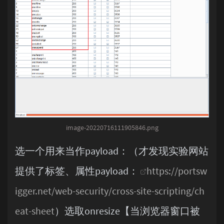
onloadstart

onpause

onplay

onplaying

onprogress

onratechange

onreadystatechange

onseeked

onseeking

onstalled

onsuspend

ontimeupdate

onvolumechange

image-20220716111905846.png
选一个用来当作payload：（才发现实验网站
提供了标签、属性payload：
https://portsw
igger.net/web-security/cross-site-scripting/ch
eat-sheet
）选取onresize【当浏览器窗口被