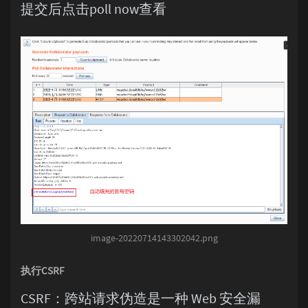
提交后点击poll now查看
image-20220714143302042.png
执行CSRF
CSRF：跨站请求伪造是一种 Web 安全漏